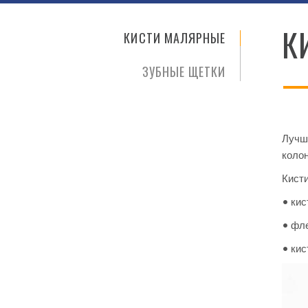
К
КИСТИ МАЛЯРНЫЕ
ЗУБНЫЕ ЩЕТКИ
Лучши
колон
Кист
• кис
• фле
• кис