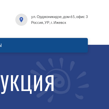
ул. Орджоникидзе, дом 65, офис 3
Россия, УР, г. Ижевск
Ы
ДУКЦИЯ